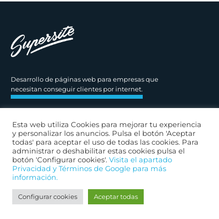
Desarrollo de páginas web para empresas
que
necesitan conseguir clientes por internet.
945 660 220
Esta web utiliza Cookies para mejorar tu experiencia
y personalizar los anuncios. Pulsa el botón 'Aceptar
hola@supersite.es
todas' para aceptar el uso de todas las cookies. Para
administrar o deshabilitar estas cookies pulsa el
botón 'Configurar cookies'.
Visita el apartado
Privacidad y Términos de Google para más
información.
Supersite · Cubo, 1 Bajo dcha 01001 Vitoria-Gasteiz - Álava
Configurar cookies
Aceptar todas
Aviso Legal
Política de Privacidad
Política de Cookies