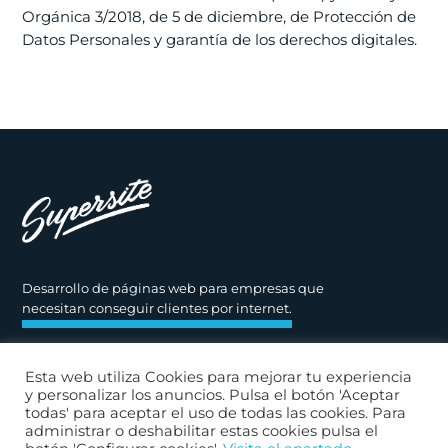
Orgánica 3/2018, de 5 de diciembre, de Protección de
Datos Personales y garantía de los derechos digitales.
Desarrollo de páginas web para empresas
que
necesitan conseguir clientes por internet.
945 660 220
Esta web utiliza Cookies para mejorar tu experiencia
y personalizar los anuncios. Pulsa el botón 'Aceptar
hola@supersite.es
todas' para aceptar el uso de todas las cookies. Para
administrar o deshabilitar estas cookies pulsa el